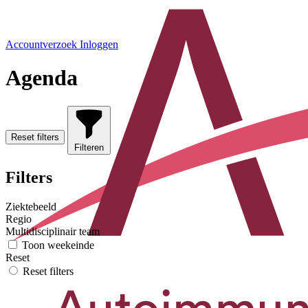
Accountverzoek
Inloggen
Agenda
Reset filters
Filteren
Filters
Ziektebeeld
Regio
Multidisciplinair team
Toon weekeinde
Reset
Reset filters